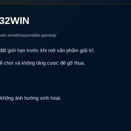
 32WIN
2win.email/responsible-gaming/
t giới hạn trước khi mở sản phẩm giải trí.
ể chơi và không tăng cược để gỡ thua.
 không ảnh hưởng sinh hoạt.