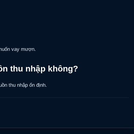
 muốn vay mượn.
ồn thu nhập không?
guồn thu nhập ổn định.