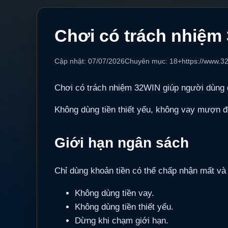
Chơi có trách nhiệm
Cập nhật: 07/07/2026
Chuyên mục: 18+
https://www.3
Chơi có trách nhiệm 32WIN giúp người dùng đặ
Không dùng tiền thiết yếu, không vay mượn đ
Giới hạn ngân sách
Chỉ dùng khoản tiền có thể chấp nhận mất và
Không dùng tiền vay.
Không dùng tiền thiết yếu.
Dừng khi chạm giới hạn.