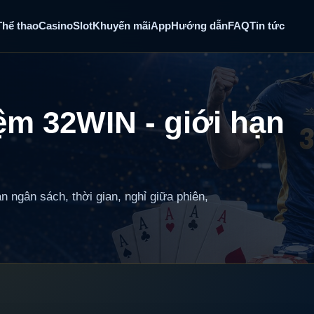
Thể thao
Casino
Slot
Khuyến mãi
App
Hướng dẫn
FAQ
Tin tức
ệm 32WIN - giới hạn
 ngân sách, thời gian, nghỉ giữa phiên,