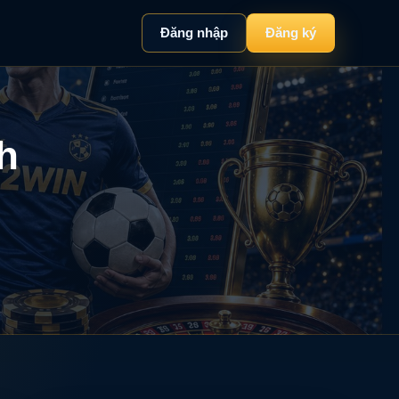
Đăng nhập
Đăng ký
h