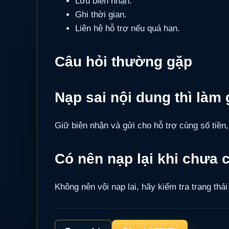
Lưu biên nhận.
Ghi thời gian.
Liên hệ hỗ trợ nếu quá hạn.
Câu hỏi thường gặp
Nạp sai nội dung thì làm 
Giữ biên nhận và gửi cho hỗ trợ cùng số tiền,
Có nên nạp lại khi chưa 
Không nên vội nạp lại, hãy kiểm tra trạng thái