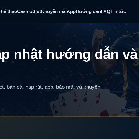
Thể thao
Casino
Slot
Khuyến mãi
App
Hướng dẫn
FAQ
Tin tức
cập nhật hướng dẫn và
ot, bắn cá, nạp rút, app, bảo mật và khuyến