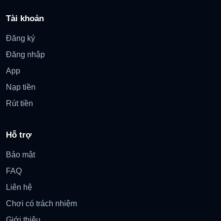
Tài khoản
Đăng ký
Đăng nhập
App
Nạp tiền
Rút tiền
Hỗ trợ
Bảo mật
FAQ
Liên hệ
Chơi có trách nhiệm
Giới thiệu