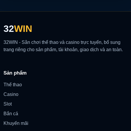
32
WIN
32WIN - Sân chơi thể thao và casino trực tuyến, bổ sung
trang riêng cho sản phẩm, tài khoản, giao dịch và an toàn.
Sản phẩm
Thể thao
Casino
Slot
Bắn cá
Khuyến mãi