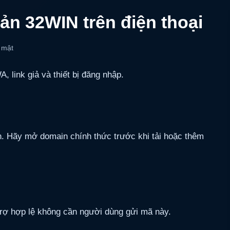
ản 32WIN trên điện thoại
 mật
, link giả và thiết bị đăng nhập.
n. Hãy mở domain chính thức trước khi tải hoặc thêm
trợ hợp lệ không cần người dùng gửi mã này.