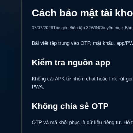
Cách bảo mật tài kho
07/07/2026
Tác giả: Biên tập 32WIN
Chuyên mục: Bảo
Bài viết tập trung vào OTP, mật khẩu, app/PWA
Kiểm tra nguồn app
Không cài APK từ nhóm chat hoặc link rút gọ
PWA.
Không chia sẻ OTP
OTP và mã khôi phục là dữ liệu riêng tư. Hỗ 