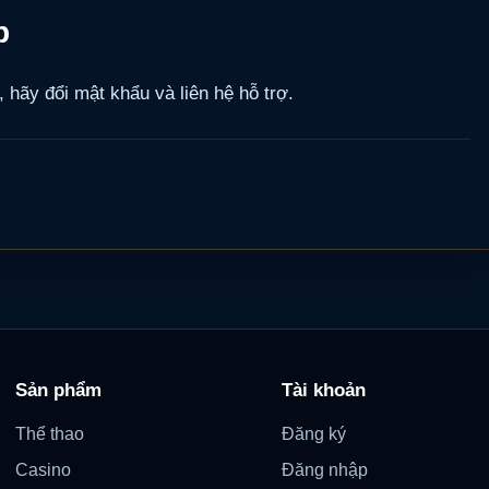
p
, hãy đổi mật khẩu và liên hệ hỗ trợ.
Sản phẩm
Tài khoản
Thể thao
Đăng ký
Casino
Đăng nhập