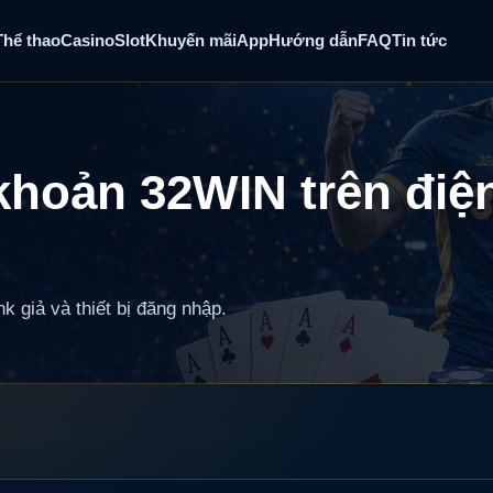
Thể thao
Casino
Slot
Khuyến mãi
App
Hướng dẫn
FAQ
Tin tức
khoản 32WIN trên điệ
k giả và thiết bị đăng nhập.