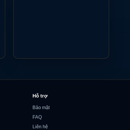
Hỗ trợ
Bảo mật
FAQ
Liên hệ