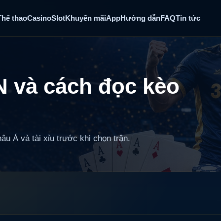
Thể thao
Casino
Slot
Khuyến mãi
App
Hướng dẫn
FAQ
Tin tức
N và cách đọc kèo
âu Á và tài xỉu trước khi chọn trận.