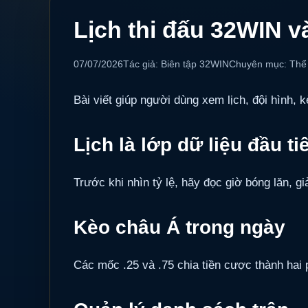
Lịch thi đấu 32WIN v
07/07/2026
Tác giả: Biên tập 32WIN
Chuyên mục: Thể
Bài viết giúp người dùng xem lịch, đội hình, k
Lịch là lớp dữ liệu đầu ti
Trước khi nhìn tỷ lệ, hãy đọc giờ bóng lăn, gi
Kèo châu Á trong ngày
Các mốc .25 và .75 chia tiền cược thành hai 