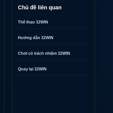
Chủ đề liên quan
Thể thao 32WIN
Hướng dẫn 32WIN
Chơi có trách nhiệm 32WIN
Quay lại 32WIN