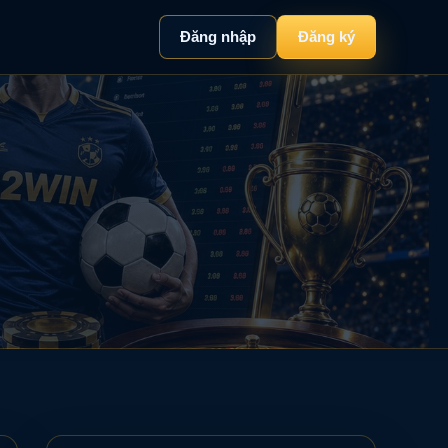
Đăng nhập
Đăng ký