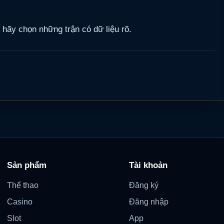
 hãy chọn những trận có dữ liệu rõ.
Sản phẩm
Tài khoản
Thể thao
Đăng ký
Casino
Đăng nhập
Slot
App